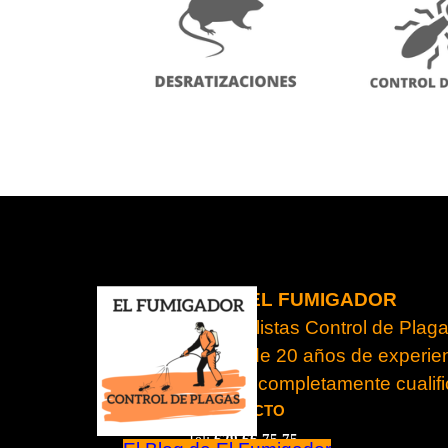
EL FUMIGADOR
Especialistas Control de Plag
Con más de 20 años de experie
y un equipo completamente cuali
CONTACTO
RESULTADOS GARANTIZADOS.
Tel:
629 66 75 75