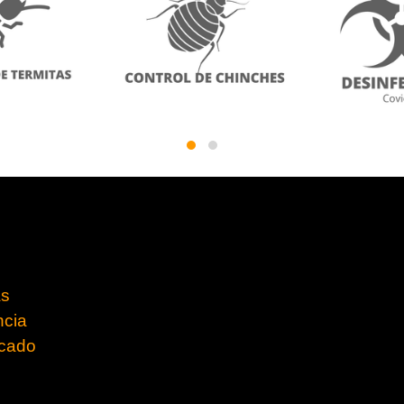
as
ncia
ficado