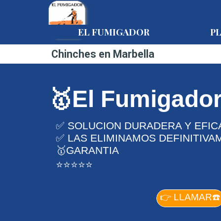
Vaya al Contenido
EL FUMIGADOR
P
Chinches en Marbella
🥇El Fumigado
✅ SOLUCION DURADERA Y EFIC
✅ LAS ELIMINAMOS DEFINITIVA
🥇GARANTIA
⭐⭐⭐⭐⭐
👉 LLAMAR☎️