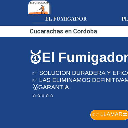
Vaya al Contenido
EL FUMIGADOR
P
Cucarachas en Cordoba
🥇El Fumigado
✅ SOLUCION DURADERA Y EFIC
✅ LAS ELIMINAMOS DEFINITIVA
🥇GARANTIA
⭐⭐⭐⭐⭐
👉 LLAMAR☎️