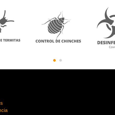
as
ncia