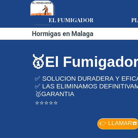
Vaya al Contenido
EL FUMIGADOR
P
Hormigas en Malaga
🥇El Fumigado
✅ SOLUCION DURADERA Y EFIC
✅ LAS ELIMINAMOS DEFINITIVA
🥇GARANTIA
⭐⭐⭐⭐⭐
👉 LLAMAR☎️