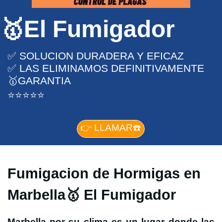
🥇El Fumigador
✅ SOLUCION DURADERA Y EFICAZ
✅ LAS ELIMINAMOS DEFINITIVAMENTE
🥇GARANTIA
⭐⭐⭐⭐⭐
👉 LLAMAR☎️
Fumigacion de Hormigas en
Marbella🥇 El Fumigador
Marbella por su clima es un lugar donde las